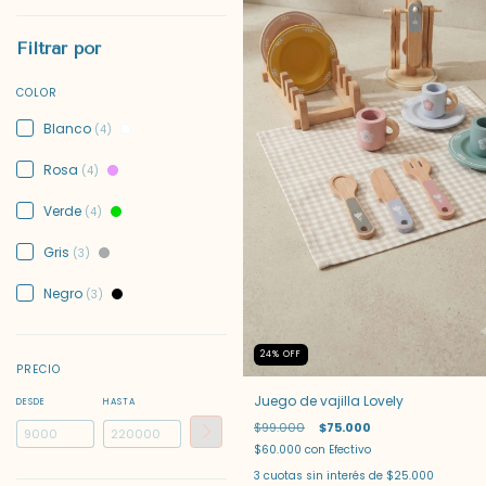
Filtrar por
COLOR
Blanco
(4)
Rosa
(4)
Verde
(4)
Gris
(3)
Negro
(3)
24
%
OFF
PRECIO
Juego de vajilla Lovely
DESDE
HASTA
$99.000
$75.000
$60.000
con
Efectivo
3
cuotas sin interés de
$25.000