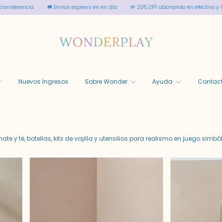
día
💸 20% OFF abonando en efectivo y 15% transferencia
🚚 Envios express en 
Nuevos Ingresos
Sobre Wonder
Ayuda
Contac
y té, botellas, kits de vajilla y utensilios para realismo en juego simból