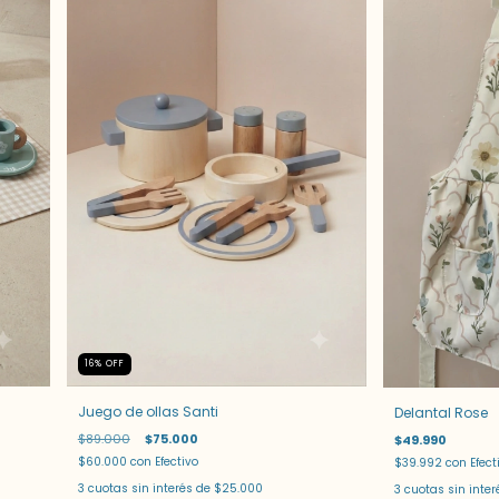
16
%
OFF
Juego de ollas Santi
Delantal Rose
$89.000
$75.000
$49.990
$60.000
con
Efectivo
$39.992
con
Efect
3
cuotas sin interés de
$25.000
3
cuotas sin inte