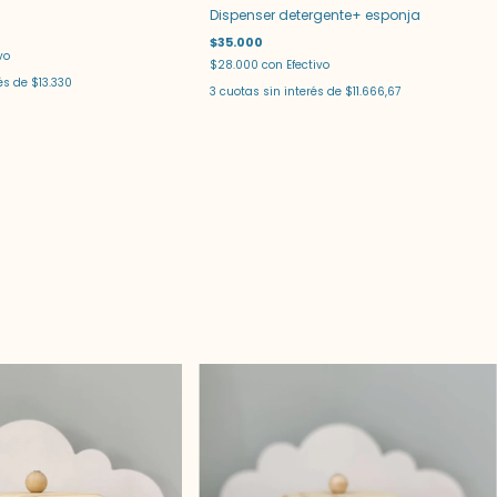
Dispenser detergente+ esponja
$35.000
vo
$28.000
con
Efectivo
rés de
$13.330
3
cuotas sin interés de
$11.666,67