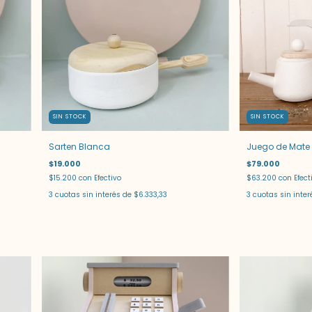
SIN STOCK
SIN STOCK
Sarten Blanca
Juego de Mate 
$19.000
$79.000
$15.200
con
Efectivo
$63.200
con
Efect
3
cuotas sin interés de
$6.333,33
3
cuotas sin inte