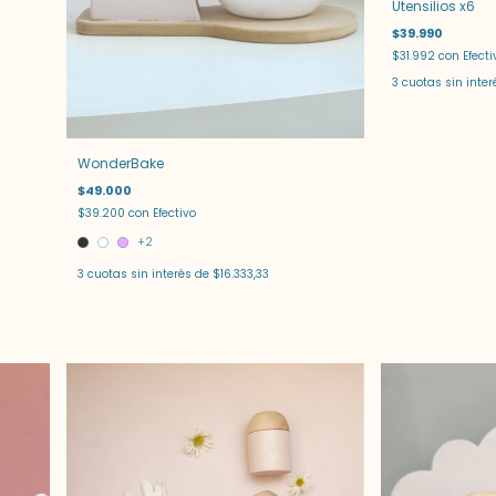
Utensilios x6
$39.990
$31.992
con
Efecti
3
cuotas sin inte
WonderBake
$49.000
$39.200
con
Efectivo
+2
3
cuotas sin interés de
$16.333,33