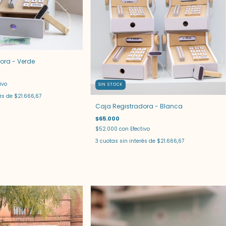
ora - Verde
ivo
SIN STOCK
rés de
$21.666,67
Caja Registradora - Blanca
$65.000
$52.000
con
Efectivo
3
cuotas sin interés de
$21.666,67