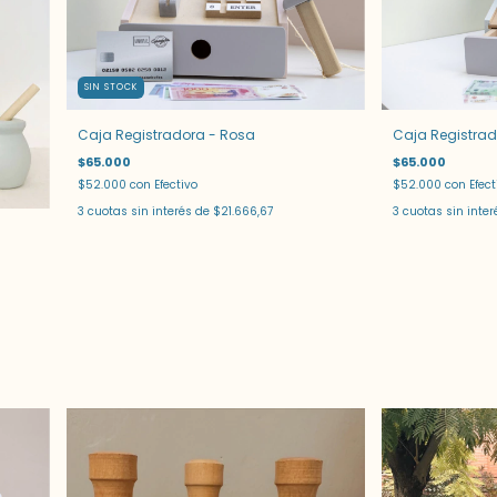
SIN STOCK
Caja Registradora - Rosa
Caja Registrad
$65.000
$65.000
$52.000
con
Efectivo
$52.000
con
Efect
3
cuotas sin interés de
$21.666,67
3
cuotas sin inte