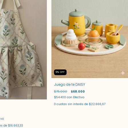
9
%
OFF
Juego de te DAISY
$75.000
$68.000
$54.400
con
Efectivo
3
cuotas sin interés de
$22.666,67
ivo
rés de
$16.663,33