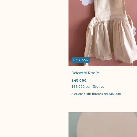
SIN STOCK
Delantal Rocío
$45.000
$36.000
con
Efectivo
3
cuotas sin interés de
$15.000