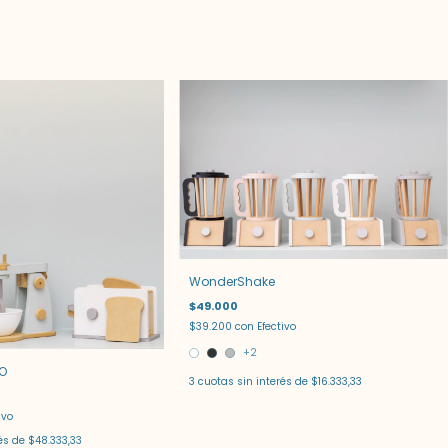
WonderShake
$49.000
$39.200
con
Efectivo
+2
O
3
cuotas sin interés de
$16.333,33
ivo
rés de
$48.333,33