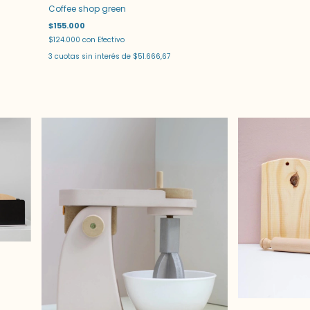
Coffee shop green
$155.000
$124.000
con
Efectivo
3
cuotas sin interés de
$51.666,67