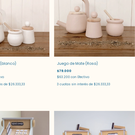
(blanco)
Juego de Mate (Rosa)
$79.000
ivo
$63.200
con
Efectivo
rés de
$26.333,33
3
cuotas sin interés de
$26.333,33