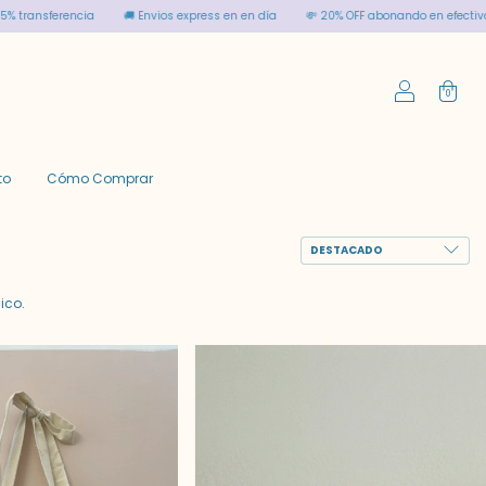
en día
💸 20% OFF abonando en efectivo y 15% transferencia
🚚 Envios express
0
to
Cómo Comprar
ico.