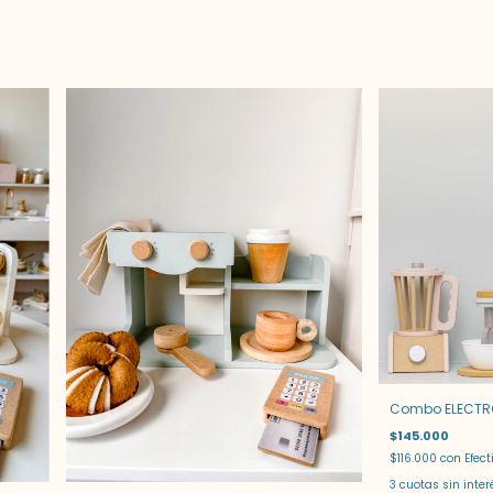
Combo ELECTR
$145.000
$116.000
con
Efect
3
cuotas sin inte