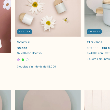
SIN STOCK
SIN STOCK
Salero X1
Olla Verde
$9.000
$39.000
$30.
$7.200
con
Efectivo
$24.000
con
Efect
3
cuotas sin inte
3
cuotas sin interés de
$3.000