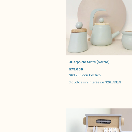
Juego de Mate (verde)
$79.000
$63.200
con
Efectivo
3
cuotas sin interés de
$26.333,33