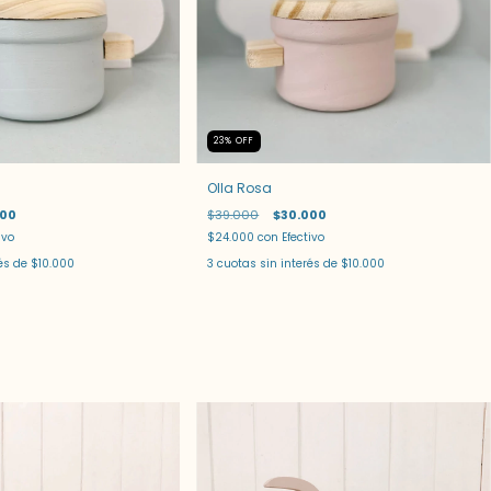
23
%
OFF
Olla Rosa
000
$39.000
$30.000
ivo
$24.000
con
Efectivo
rés de
$10.000
3
cuotas sin interés de
$10.000