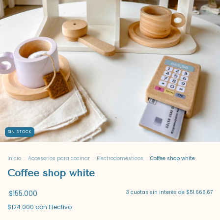
SIN STOCK
Inicio
.
Accesorios para cocinar
.
Electrodomésticos
.
Coffee shop white
Coffee shop white
$155.000
3
cuotas sin interés de
$51.666,67
$124.000
con
Efectivo