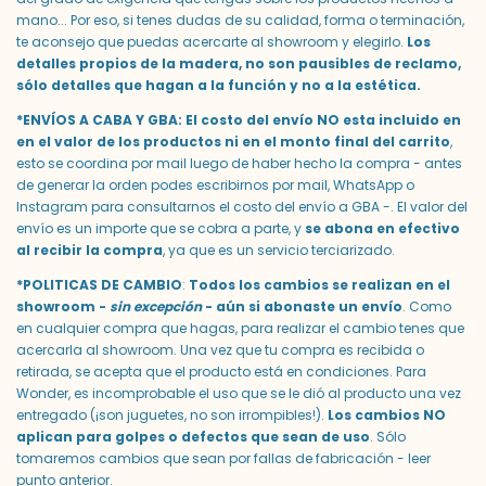
mano... Por eso, si tenes dudas de su calidad, forma o terminación,
te aconsejo que puedas acercarte al showroom y elegirlo.
Los
detalles propios de la madera, no son pausibles de reclamo,
sólo detalles que hagan a la función y no a la estética.
*ENVÍOS A CABA Y GBA: El costo del envío NO esta incluido en
en el valor de los productos ni en el monto final del carrito
,
esto se coordina por mail luego de haber hecho la compra - antes
de generar la orden podes escribirnos por mail, WhatsApp o
Instagram para consultarnos el costo del envío a GBA -. El valor del
envío es un importe que se cobra a parte, y
se abona en efectivo
al recibir la compra
, ya que es un servicio terciarizado.
*POLITICAS DE CAMBIO
:
Todos los cambios se realizan en el
showroom -
sin excepción
- aún si abonaste un envío
. Como
en cualquier compra que hagas, para realizar el cambio tenes que
acercarla al showroom. Una vez que tu compra es recibida o
retirada, se acepta que el producto está en condiciones. Para
Wonder, es incomprobable el uso que se le dió al producto una vez
entregado (¡son juguetes, no son irrompibles!).
Los cambios NO
aplican para golpes o defectos que sean de uso
. Sólo
tomaremos cambios que sean por fallas de fabricación - leer
punto anterior.