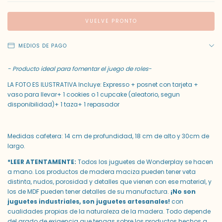
VUELVE PRONTO
MEDIOS DE PAGO
- Producto ideal para fomentar el juego de roles-
LA FOTO ES ILUSTRATIVA Incluye: Expresso + posnet con tarjeta +
vaso para llevar+ 1 cookies o 1 cupcake (aleatorio, segun
disponibilidad)+ 1 taza+ 1 repasador
Medidas cafetera: 14 cm de profundidad, 18 cm de alto y 30cm de
largo.
*LEER ATENTAMENTE:
Todos los juguetes de Wonderplay se hacen
a mano. Los productos de madera maciza pueden tener veta
distinta, nudos, porosidad y detalles que vienen con ese material, y
los de MDF pueden tener detalles de su manufactura.
¡No son
juguetes industriales, son juguetes artesanales!
con
cualidades propias de la naturaleza de la madera. Todo depende
del grado de exigencia que tengas sobre los productos hechos a