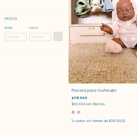
PRECIO
DESDE
HASTA
Placard para muñec@s
$115.000
$92.000
con
Efectivo
3
cuotas sin interés de
$38.333,33