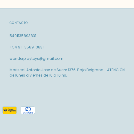
CONTACTO
5491135893831
+54 9 11 3589-3831
wonderplaytoys@gmail.com
Mariscal Antonio Jose de Sucre 1376, Bajo Belgrano - ATENCIÓN:
de lunes a viernes de 10 a 16 hs.