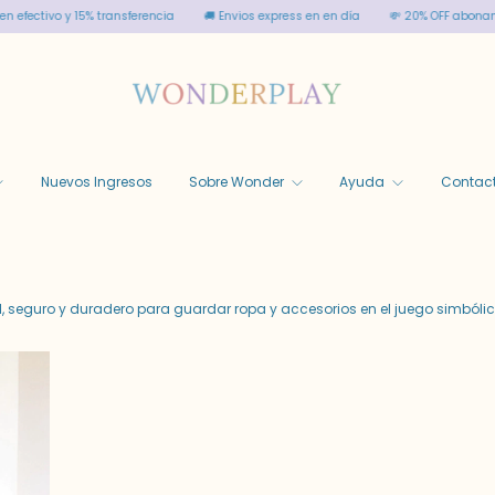
ctivo y 15% transferencia
🚚 Envios express en en día
💸 20% OFF abonando en
Nuevos Ingresos
Sobre Wonder
Ayuda
Contac
 seguro y duradero para guardar ropa y accesorios en el juego simbólic