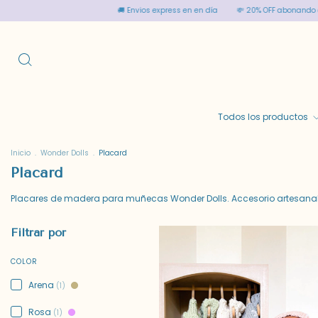
🚚 Envios express en en día
💸 20% OFF abonando en efe
Todos los productos
Inicio
.
Wonder Dolls
.
Placard
Placard
Placares de madera para muñecas Wonder Dolls. Accesorio artesanal,
Filtrar por
COLOR
Arena
(1)
Rosa
(1)