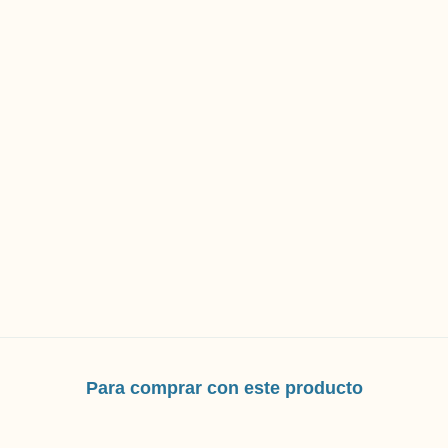
SIN STOCK
WonderKitchen Retro Blanca
$440.000
$352.000
con
Efectivo
3
cuotas sin interés de
$146.666,67
Para comprar con este producto