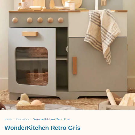
Inicio
.
Cocinitas
.
WonderKitchen Retro Gris
WonderKitchen Retro Gris