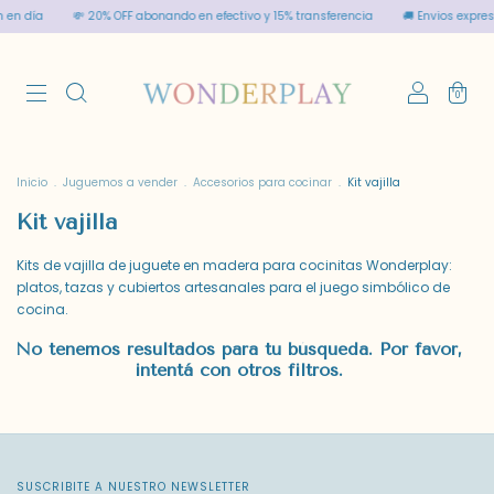
 en día
💸 20% OFF abonando en efectivo y 15% transferencia
🚚 Envios expres
0
Inicio
.
Juguemos a vender
.
Accesorios para cocinar
.
Kit vajilla
Kit vajilla
Kits de vajilla de juguete en madera para cocinitas Wonderplay:
platos, tazas y cubiertos artesanales para el juego simbólico de
cocina.
No tenemos resultados para tu búsqueda. Por favor,
intentá con otros filtros.
SUSCRIBITE A NUESTRO NEWSLETTER