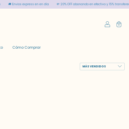
🚚 Envios express en en día
💸 20% OFF abonando en efectivo y 15% transferencia
0
to
Cómo Comprar