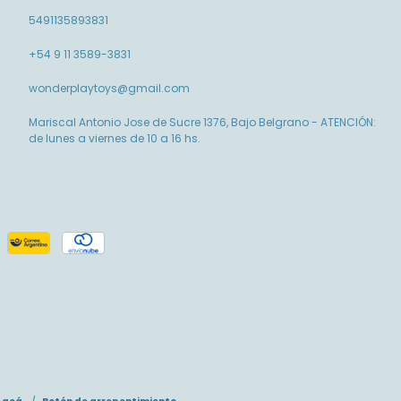
5491135893831
+54 9 11 3589-3831
wonderplaytoys@gmail.com
Mariscal Antonio Jose de Sucre 1376, Bajo Belgrano - ATENCIÓN:
de lunes a viernes de 10 a 16 hs.