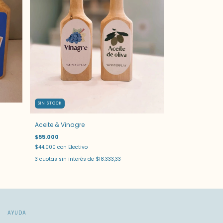
SIN STOCK
Aceite & Vinagre
$55.000
$44.000
con
Efectivo
3
cuotas sin interés de
$18.333,33
AYUDA